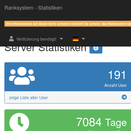
Ranksystem - Statistiken
Die Informationen auf dieser Seite scheinen veraltet! Es scheint, das Ranksystem is
Verifizierung benötigt!
Server Statistiken
191
Anzahl User
zeige Liste aller User
7084
Tage