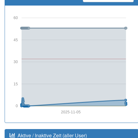
60
45
30
15
0
2025-11-05
Aktive / Inaktive Zeit (aller User)