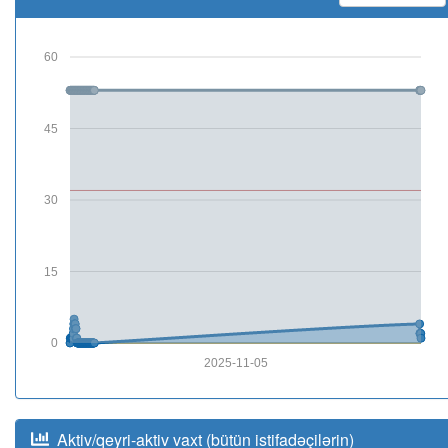
60
45
30
15
0
2025-11-05
Aktiv/qeyri-aktiv vaxt (bütün istifadəçilərin)