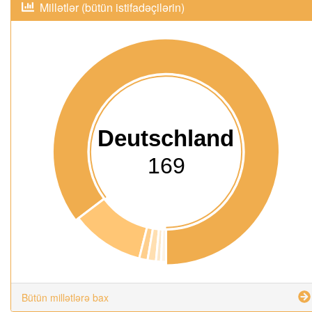
Millətlər (bütün istifadəçilərin)
Deutschland
169
Bütün millətlərə bax