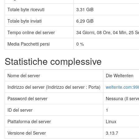
Totale byte ricevuti
3.31 GiB
Totale byte inviati
6.29 GiB
Tempo online del server
34
Giorni,
08
Ore,
04
Min,
26
S
Media Pacchetti persi
0 %
Statistiche complessive
Nome del server
Die Weltenten
Indirizzo del server (Indirizzo del server : Porta)
weltente.com:99
Password del server
Nessuna (Il serv
ID del server
1
Piattaforma del server
Linux
Versione del Server
3.13.7