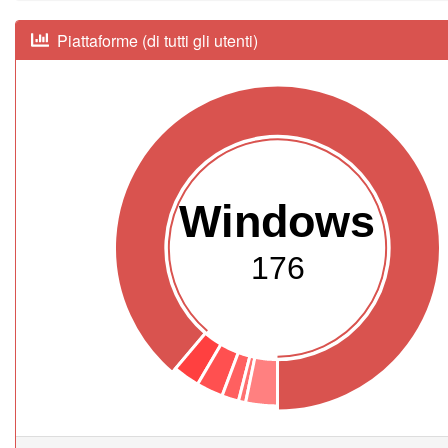
Piattaforme (di tutti gli utenti)
Windows
176