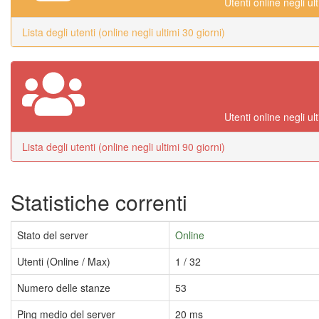
Utenti online negli ul
Lista degli utenti (online negli ultimi 30 giorni)
Utenti online negli ul
Lista degli utenti (online negli ultimi 90 giorni)
Statistiche correnti
Stato del server
Online
Utenti (Online / Max)
1 / 32
Numero delle stanze
53
Ping medio del server
20 ms