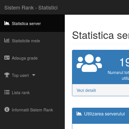
Sistem Rank - Statistici
Statistica server
Statistica s
Statisticile mele
1
Adauga grade
Numarul tot
Top useri
util
Vezi detalii
Lista rank
Informatii Sistem Rank
Utilizarea serverului