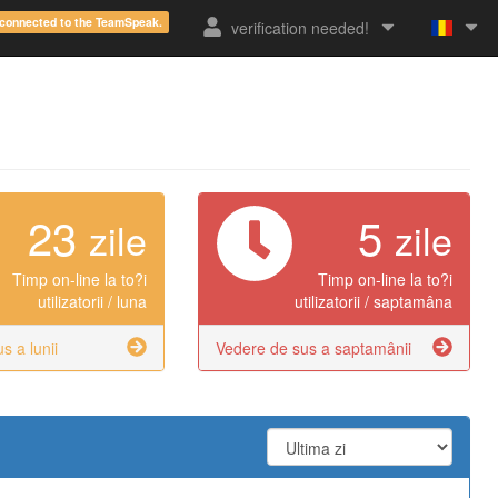
e connected to the TeamSpeak.
verification needed!
23
5
zile
zile
Timp on-line la to?i
Timp on-line la to?i
utilizatorii / luna
utilizatorii / saptamâna
s a lunii
Vedere de sus a saptamânii