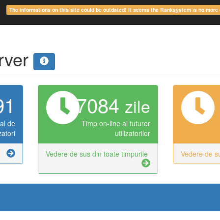
The informations on this site could be outdated! It seems the Ranksystem is no mor
erver
91
7084
zile
al de
Timp on-line al tuturor
izatori
utilizatorilor
Vedere de sus din toate timpurile
Vedere de su