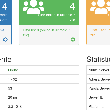
4
4
timele
User online in ultimele 7
U
4 ore
zile
e 24
Lista useri (online in ultimele 7
Lista useri (
zile)
zile)
ente
Statist
Online
Nume Server
1 / 32
Adresa Serve
53
Parola Server
20 ms
Server ID
3.31 GiB
Platforma