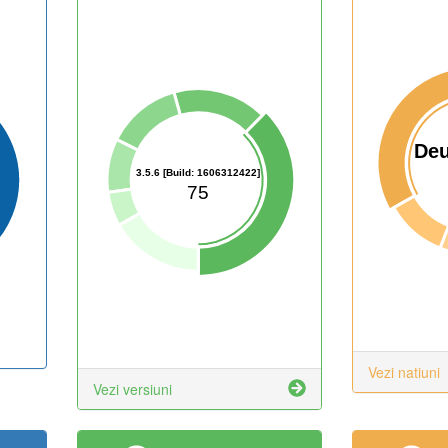
Deu
3.5.6 [Build: 1606312422]
75
Vezi natiuni
Vezi versiuni