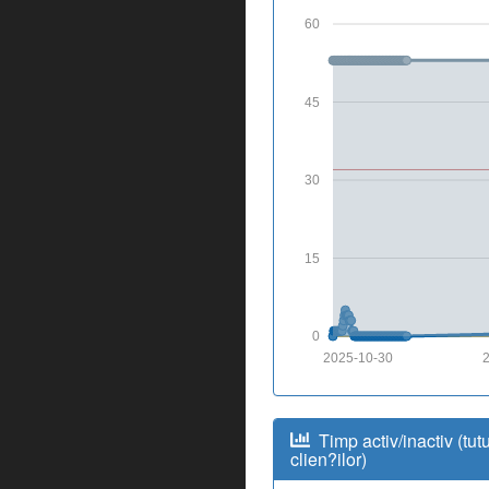
60
45
30
15
0
2025-10-30
2
Timp activ/inactiv (tut
clien?ilor)