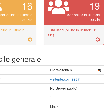
16
19
ser online in ultimele
User online in ultimele
30 zile
90 zile
online in ultimele 30
Lista useri (online in ultimele 90
zile)
icile generale
Die Weltenten
r
weltente.com:9987
Nu(Server public)
1
Linux